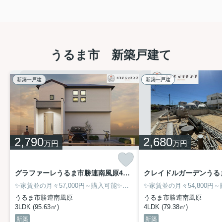
住まい作りのために柔軟に対応いたします。
▶▶▶
壁紙変更サービスのご提案動画はこちらをクリ
◀◀◀
ック
新築一戸建ての購入なら
弊社にお任せください！
うるま市 新築戸建て
【無料】今すぐ相談する ＞
新築物件情報
2026.07.24
新築一戸建
新築一戸建
【専任物件】リーブルガーデン名護
市宮里 第２（全４棟）のご案...
【専任物件】ハウスマッチング
OKINAWAオススメ♪生活利便性の高
い名護市宮里の新築戸建てのご案内♪
2027年3月完成予定‼名護市宮里に
2,790
2,680
万円
万円
全４棟の新築戸建てが誕生‼ &...
新築物件情報
2026.07.23
グラファーレうるま市勝連南風原4期・限定１棟
リーブルガーデン名護市宮里 第２（全４棟）の
✨家賃並の月々57,000円～購入可能✨毎月の家賃を資産に変えませんか❓『住宅ローンってどうしたらいいの？』『車のローンがあるけど大丈夫？』その不安にハウスマッチングOKINAWAが力になります‼
ご案内
うるま市勝連南風原
うるま市勝連南風原
3LDK (95.63㎡)
4LDK (79.38㎡)
＼タウンプラザかねひで徒歩圏内♪名護市
新築
新築