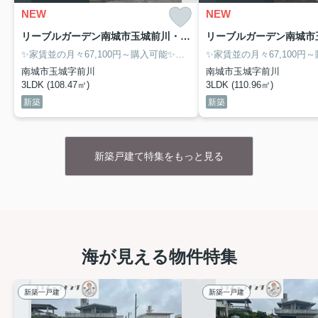
NEW
NEW
インターチェンジが近く、通勤はもちろんお出かけにも
便利な立地で
✨
リーブルガーデン南城市玉城前川・２号棟
✨家賃並の月々67,100円～購入可能✨毎月の家賃を資産に変えませんか❓
☆設計性能評価+建設性能評価W取得
南城市玉城字前川
南城市玉城字前川
☆長期優良住宅認定物件
3LDK (108.47㎡)
3LDK (110.96㎡)
☆最長35年住宅保証システム
☆フラット35S利用可
新築
新築
☆地盤サポートシステム20年保証
☆無料定期点検（6カ月・2年後・5年後・10年後の計4
回）
新築戸建て特集をもっと見る
リーブルガーデン南城市玉城前川・１号棟
物件詳細へ
リーブルガーデン南城市玉城前川・２号棟
海が見える物件特集
物件詳細へ
新築一戸建
新築一戸建
※室内＆パノラマ写真は随時更新予定です♪（2026年７
月23日完成予定）