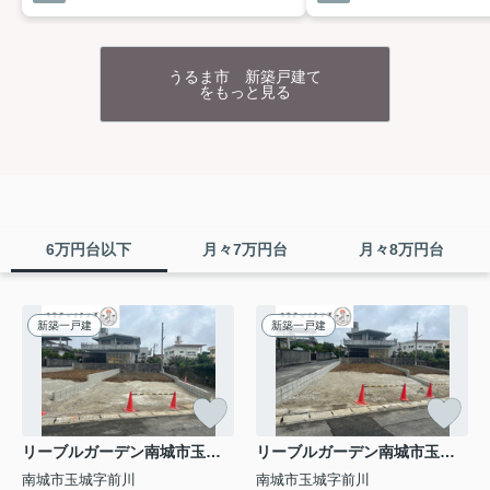
宮里に新築戸建誕生
‼
／
2027年3月上旬完成予定の【専任物件】のご案内です♪
大宮小中学校が徒歩圏内
✨
並列３台駐車可の閑静な住宅
街♪
うるま市 新築戸建て
をもっと見る
名護市の中心市街地に近く、日常生活がほぼ徒歩～車５
分以内で完結
✨
ビーチや漁港へのアクセスも◎
☆設計性能評価+建設性能評価W取得
☆長期優良住宅認定物件
☆最長35年住宅保証システム
6万円台以下
月々7万円台
月々8万円台
☆フラット35S／フラット50対応
☆地盤サポートシステム20年保証
☆無料定期点検（6カ月・2年後・5年後・10年後の計4
回）
新築一戸建
新築一戸建
リーブルガーデン名護市宮里 第２・１号棟
物件詳細へ
リーブルガーデン南城市玉城前川・２号棟
リーブルガーデン南城市玉城前川・１号棟
リーブルガーデン名護市宮里 第２・２号棟
南城市玉城字前川
南城市玉城字前川