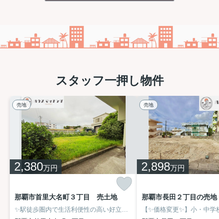
物件詳細へ
リーブルガーデン名護市宮里 第２・２号棟
物件詳細へ
スタッフ一押し物件
リーブルガーデン名護市宮里 第２・３号棟
物件詳細へ
売地
売地
リーブルガーデン名護市宮里 第２・４号棟
物件詳細へ
【専任物件】なので室内の詳細や周辺環境な
2,380
2,898
万円
万円
ど、掲載しきれない情報もご案内できます♪
気になる方はお気軽にお問合せください‼
那覇市首里大名町３丁目 売土地
那覇市長田２丁目の売地
＼ハウスマッチングOKINAWAご成約でアクセントクロ
✨駅徒歩圏内で生活利便性の高い好立地✨建築条件無の更地でお好きなプランが可能♪前面道路約7.8ｍで駐車もスムーズ！近隣に小中学校があり子育て世帯にもおすすめ♪建築プランや銀行ローンのご相談も承ります‼
スが一面無料♪／