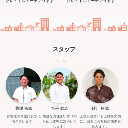
クレイドルガーデンうるま市与那城屋慶名 第６・４号棟
クレイドルガーデンうるま市与那城屋慶名 第６・１号棟
スタッフ
STAFF
我謝 宗鉄
宮平 武志
砂川 康誠
お客様の希望に真摯に
快適なお住まい作りの
土地も住まいもご縁を大切
向き合います！
ために柔軟に対応いた
に。誠実にお客様の未来を
します！
育みます。