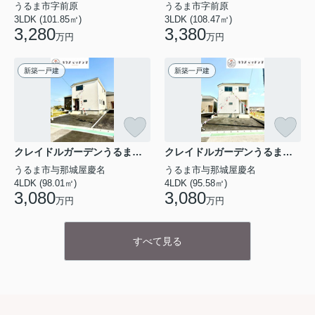
うるま市字前原
うるま市字前原
住まい作りのために柔軟に対応いたします。
3LDK (101.85㎡)
3LDK (108.47㎡)
▶▶▶
壁紙変更サービスのご提案動画はこちらをクリ
3,280
3,380
万円
万円
ック
◀◀◀
新築一戸建
新築一戸建
新築一戸建ての購入なら
弊社にお任せください！
【無料】今すぐ相談する ＞
クレイドルガーデンうるま市与那城屋慶名 第６・４号棟
クレイドルガーデンうるま市与那城屋慶名 第６・１号棟
うるま市与那城屋慶名
うるま市与那城屋慶名
4LDK (98.01㎡)
4LDK (95.58㎡)
3,080
3,080
万円
万円
すべて見る