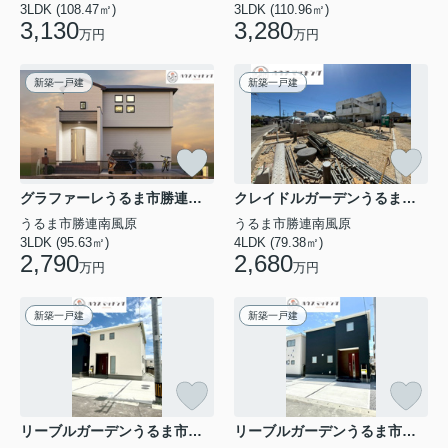
3LDK (108.47㎡)
3LDK (110.96㎡)
物件詳細へ
3,130
3,280
万円
万円
リーブルガーデン名護市宮里 第２・３号棟
新築一戸建
新築一戸建
物件詳細へ
リーブルガーデン名護市宮里 第２・４号棟
物件詳細へ
グラファーレうるま市勝連南風原4期・限定１棟
クレイドルガーデンうるま市勝連南風原 第６・２号棟
うるま市勝連南風原
うるま市勝連南風原
【専任物件】なので室内の詳細や周辺環境な
3LDK (95.63㎡)
4LDK (79.38㎡)
ど、掲載しきれない情報もご案内できます♪
2,790
2,680
万円
万円
気になる方はお気軽にお問合せください‼
新築一戸建
新築一戸建
＼ハウスマッチングOKINAWAご成約でアクセントクロ
スが一面無料♪／
お客様のご要望に応じて壁紙変更サービスを独自に提供し
ています！
一面でお部屋の印象を変えるアクセントクロスで、自分好
みや個性にあったインテリアを楽しんでみませんか？
リーブルガーデンうるま市前原・６号棟
リーブルガーデンうるま市前原・２号棟
お好きな色や柄で居心地よい空間作りをお手伝い♪快適なお