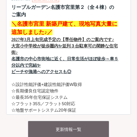
リーブルガーデン名護市宮里第２（全４棟）の
ご案内
＼名護市宮里 新築戸建て、現地写真大量に
追加しました♪
／
2027年3月上旬完成予定の【専任物件】のご案内です♪
大宮小中学校が徒歩圏内
✨
並列３台駐車可の閑静な住宅
街♪
名護市の中心市街地に近く、日常生活がほぼ徒歩～車５
分以内で完結
✨
ビーチや漁港へのアクセスも◎
☆設計性能評価+建設性能評価W取得
☆長期優良住宅認定物件
☆最長35年住宅保証システム
☆フラット35S／フラット50対応
☆地盤サポートシステム20年保証
☆無料定期点検（6カ月・2年後・5年後・10年後の計4
回）
更新情報一覧
リーブルガーデン名護市宮里 第２・１号棟