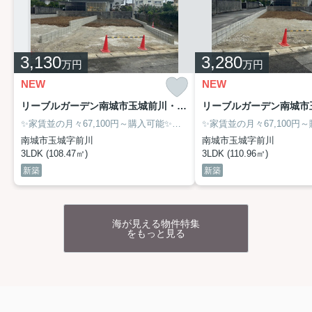
＼ハウスマッチングOKINAWAご成約でアクセントクロ
スが一面無料♪／
お客様のご要望に応じて壁紙変更サービスを独自に提供し
3,130
3,280
万円
万円
ています！
一面でお部屋の印象を変えるアクセントクロスで、自分好
NEW
NEW
みや個性にあったインテリアを楽しんでみませんか？
リーブルガーデン南城市玉城前川・２号棟
お好きな色や柄で居心地よい空間作りをお手伝い♪快適なお
✨家賃並の月々67,100円～購入可能✨毎月の家賃を資産に変えませんか❓
住まい作りのために柔軟に対応いたします。
▶▶▶
南城市玉城字前川
南城市玉城字前川
壁紙変更サービスのご提案動画はこちらをクリ
3LDK (108.47㎡)
3LDK (110.96㎡)
ック
◀◀◀
新築
新築
新築一戸建ての購入なら
弊社にお任せください！
【無料】今すぐ相談する ＞
海が見える物件特集
新築物件情報
2026.07.25
をもっと見る
グラファーレうるま市勝連南風原４期・限定１
棟のご案内
＼奥行き2.2ｍ以上のお庭付き！うるま市勝
連南風原
の限定１棟の新築戸建♪／