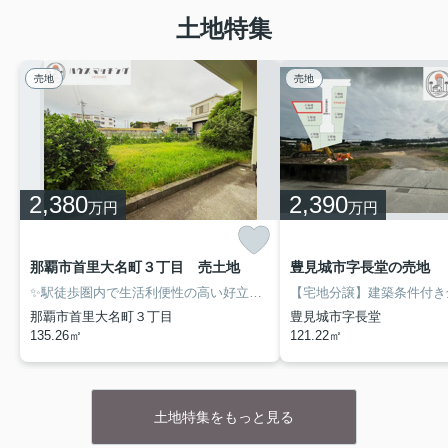
カースペース並列２台可！奥行き2.2ｍ以上のお庭を設
土地特集
けた、心地よい邸宅
南側に広く面した18.87帖の広いLDK空間には便利なパ
ントリーを２カ所設置♪
売地
売地
WICやシューズクロークなどの多彩な収納♪
各部屋に明るい陽光が射し込む南向きプランを採用♪
長期優良住宅認定物件！
住宅性能表示制度において６項目の最高等級を取得！
2,380
2,390
万円
万円
グラファーレうるま市勝連南風原4期・限定１棟
物件詳細へ
那覇市首里大名町３丁目 売土地
豊見城市字長堂の売地
✨駅徒歩圏内で生活利便性の高い好立地✨建築条件無の更地でお好きなプランが可能♪前面道路約7.8ｍで駐車もスムーズ！近隣に小中学校があり子育て世帯にもおすすめ♪建築プランや銀行ローンのご相談も承ります‼
＼ハウスマッチングOKONAWAご成約でアクセントク
那覇市首里大名町３丁目
豊見城市字長堂
ロスが一面無料♪／
135.26㎡
121.22㎡
お客様のご要望に応じて壁紙変更サービスを独自に提供し
ています！
一面でお部屋の印象を変えるアクセントクロスで、自分好
みや個性にあったインテリアを楽しんでみませんか？
土地特集をもっと見る
お好きな色や柄で居心地よい空間作りをお手伝い♪快適なお