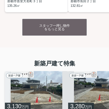
那覇市首里大名町３丁目
那覇市長田２丁目
お客様のご要望に応じて壁紙変更サービスを独自に提供し
135.26㎡
132.81㎡
ています！
一面でお部屋の印象を変えるアクセントクロスで、自分好
みや個性にあったインテリアを楽しんでみませんか？
お好きな色や柄で居心地よい空間作りをお手伝い♪快適なお
スタッフ一押し物件
をもっと見る
住まい作りのために柔軟に対応いたします。
▶▶▶
壁紙変更サービスのご提案動画はこちらをクリ
ック
◀◀◀
新築一戸建ての購入なら
弊社にお任せください！
【無料】今すぐ相談する ＞
新築戸建て特集
新築物件情報
2026.07.27
リーブルガーデン南城市玉城前川（全２棟）の
新築一戸建
新築一戸建
ご案内
＼南城大城ICまで車で６分！南城市玉城前
川に新築戸建 誕生♪
／
ローソンおきなわワールド前店まで徒歩４分
✨
奥武ビーチまで車で９分（4.8ｋｍ）
✨
3,130
3,280
万円
万円
開放感のある角地です♪長期優良住宅‼