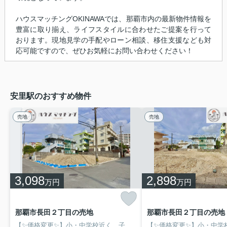
ハウスマッチングOKINAWAでは、那覇市内の最新物件情報を
豊富に取り揃え、ライフスタイルに合わせたご提案を行って
おります。現地見学の手配やローン相談、移住支援なども対
応可能ですので、ぜひお気軽にお問い合わせください！
安里駅のおすすめ物件
売地
売地
3,098
2,898
万円
万円
那覇市長田２丁目の売地
那覇市長田２丁目の売地
【✨価格変更✨】小・中学校近く、子育てにもピッタリなエリア✨スーパー・コンビニも近隣にある生活利便性の高い立地です✨建築プランや銀行ローンなどの相談にもお答えします♪