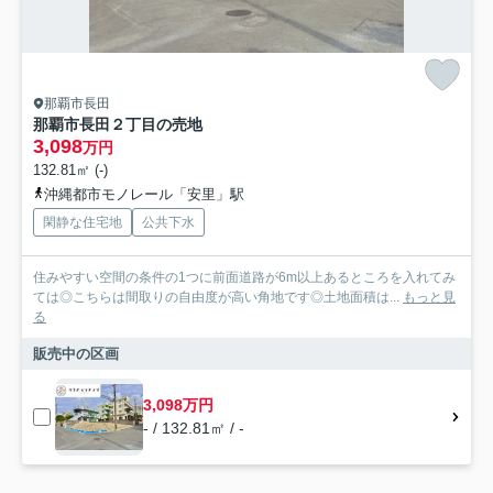
那覇市長田
那覇市長田２丁目の売地
3,098
万円
132.81㎡ (-)
沖縄都市モノレール「安里」駅
閑静な住宅地
公共下水
住みやすい空間の条件の1つに前面道路が6m以上あるところを入れてみ
ては◎こちらは間取りの自由度が高い角地です◎土地面積は...
もっと見
る
販売中の区画
3,098万円
- / 132.81㎡ / -