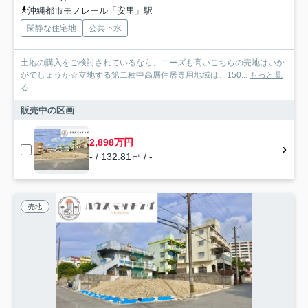
沖縄都市モノレール「安里」駅
閑静な住宅地
公共下水
土地の購入をご検討されているなら、ニーズも高いこちらの売地はいか
がでしょうか☆立地する第二種中高層住居専用地域は、150...
もっと見
る
販売中の区画
2,898万円
- / 132.81㎡ / -
売地