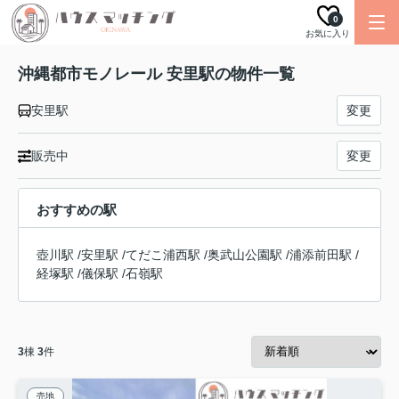
0
お気に入り
沖縄都市モノレール 安里駅の物件一覧
安里駅
変更
販売中
変更
おすすめの駅
壺川駅
/
安里駅
/
てだこ浦西駅
/
奥武山公園駅
/
浦添前田駅
/
経塚駅
/
儀保駅
/
石嶺駅
3
棟
3
件
売地