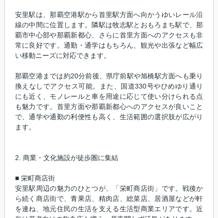
安里駅は、那覇空港駅から首里駅方面へ向かうゆいレール沿
線の中間に位置します。隣駅は牧志駅とおもろまち駅で、那
覇市中心部や那覇新都心、さらに首里方面へのアクセスも非
常に良好です。通勤・通学はもちろん、観光や出張など幅広
い移動ニーズに対応できます。
那覇空港までは約20分前後、県庁前駅や旭橋駅方面へも乗り
換えなしでアクセス可能。また、国道330号やひめゆり通り
にも近く、モノレールと車を用途に応じて使い分けられる点
も魅力です。首里方面や那覇新都心へのアクセスが良いこと
で、通学や通勤の利便性も高く、生活範囲の選択肢が広がり
ます。
2. 商業・文化施設が徒歩圏に集結
■ 栄町商店街
安里駅周辺の魅力のひとつが、「栄町商店街」です。戦後か
ら続く商店街で、青果店、精肉店、総菜店、居酒屋などが軒
を連ね、地元住民の生活を支える生活型商業エリアです。近