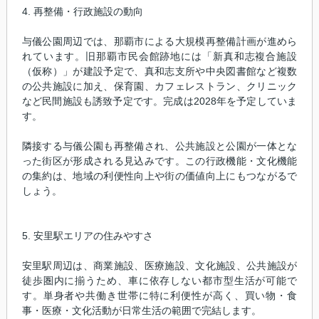
4. 再整備・行政施設の動向
与儀公園周辺では、那覇市による大規模再整備計画が進めら
れています。旧那覇市民会館跡地には「新真和志複合施設
（仮称）」が建設予定で、真和志支所や中央図書館など複数
の公共施設に加え、保育園、カフェレストラン、クリニック
など民間施設も誘致予定です。完成は2028年を予定していま
す。
隣接する与儀公園も再整備され、公共施設と公園が一体とな
った街区が形成される見込みです。この行政機能・文化機能
の集約は、地域の利便性向上や街の価値向上にもつながるで
しょう。
5. 安里駅エリアの住みやすさ
安里駅周辺は、商業施設、医療施設、文化施設、公共施設が
徒歩圏内に揃うため、車に依存しない都市型生活が可能で
す。単身者や共働き世帯に特に利便性が高く、買い物・食
事・医療・文化活動が日常生活の範囲で完結します。