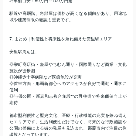
坪単価目安：50万円～100万円超
駅近や高層階、角部屋は価格が高くなる傾向があり、用途地
域や建築制限の確認も重要です。
7. まとめ｜利便性と将来性を兼ね備えた安里駅エリア
安里駅周辺は、
◎栄町商店街・壺屋やちむん通り・国際通りなど商業・文化
施設が徒歩圏
◎沖縄赤十字病院など医療施設が充実
◎首里方面・那覇新都心へのアクセスが良好で通勤・通学に
便利
◎与儀公園・新真和志複合施設**の再整備で将来価値向上が
期待
都市型利便性と歴史文化、医療・行政機能の充実を兼ね備え
たエリアです。生活利便性だけでなく、将来的な行政施設や
公園の整備による街の発展も見込まれ、那覇市内で注目の住
環境となっています。