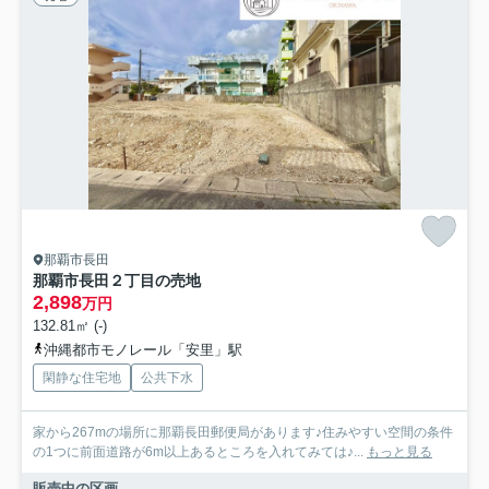
那覇市長田
那覇市長田２丁目の売地
2,898
万円
132.81㎡ (-)
沖縄都市モノレール「安里」駅
閑静な住宅地
公共下水
家から267mの場所に那覇長田郵便局があります♪住みやすい空間の条件
の1つに前面道路が6m以上あるところを入れてみては♪...
もっと見る
販売中の区画