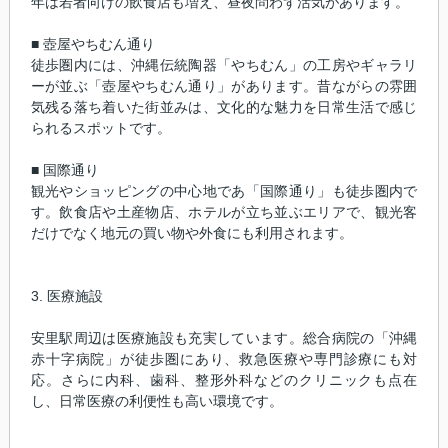
年は若者向けの飲食店も増え、昼夜問わず活気があります。
■ 壺屋やちむん通り
徒歩圏内には、沖縄伝統陶器「やちむん」の工房やギャラリ
ーが並ぶ「壺屋やちむん通り」があります。昔ながらの雰囲
気残る落ち着いた街並みは、文化的な魅力を日常生活で感じ
られるスポットです。
■ 国際通り
観光やショッピングの中心地であ「国際通り」も徒歩圏内で
す。飲食店や土産物店、ホテルが立ち並ぶエリアで、観光客
だけでなく地元の買い物や外食にも利用されます。
3. 医療施設
安里駅周辺は医療施設も充実しています。総合病院の「沖縄
赤十字病院」が徒歩圏にあり、救急医療や専門診療にも対
応。さらに内科、歯科、整形外科などのクリニックも点在
し、日常医療の利便性も高い環境です。