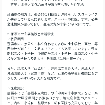
首里： 歴史と文化の薫りが漂う落ち着いた住宅地
那覇市の魅力は、都会的な利便性と沖縄らしいスローライフ
が共存している点にあります。スーパーや病院、学校、公共
交通機関が整っており、生活の質が非常に高い都市です。
2. 那覇市の主要施設と生活環境
▷教育機関
那覇市内には公立・私立合わせて多数の小中学校、高校、専
門学校が存在し、文教エリアとしても充実しています。県立
開邦高校・中学校、沖縄尚学高校・中学校、興南高校・中学
校など進学校も多数あり、教育環境は県内随一です。
また、琉球大学（西原町）、沖縄県立看護大学、沖縄大学、
沖縄国際大学（宜野湾市）など、近隣の高等教育機関にもア
クセスしやすいのも大きな魅力です。
▷医療施設
那覇市には「那覇市立病院」や「沖縄赤十字病院」など、県
内屈指の医療機関が多数あります。地域密着型のクリニッ
ク、内科・小児科・整形外科・歯科医院も充実しており、年