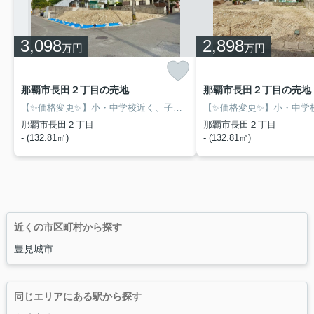
3,098
2,898
万円
万円
那覇市長田２丁目の売地
那覇市長田２丁目の売地
【✨価格変更✨】小・中学校近く、子育てにもピッタリなエリア✨スーパー・コンビニも近隣にある生活利便性の高い立地です✨建築プランや銀行ローンなどの相談にもお答えします♪
那覇市長田２丁目
那覇市長田２丁目
- (132.81㎡)
- (132.81㎡)
近くの市区町村から探す
豊見城市
同じエリアにある駅から探す