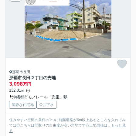
那覇市長田
那覇市長田２丁目の売地
3,098
万円
132.81㎡ (-)
沖縄都市モノレール「安里」駅
閑静な住宅地
公共下水
住みやすい空間の条件の1つに前面道路が6m以上あるところを入れてみ
ては◎こちらは間取りの自由度が高い角地です◎土地面積は...
もっと見
る