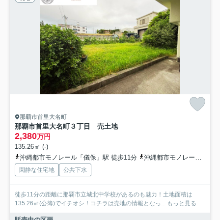
那覇市首里大名町
那覇市首里大名町３丁目 売土地
2,380
万円
135.26㎡ (-)
沖縄都市モノレール「儀保」駅 徒歩11分
沖縄都市モノレール「石嶺」駅 徒歩14分
閑静な住宅地
公共下水
徒歩11分の距離に那覇市立城北中学校があるのも魅力！土地面積は
135.26㎡(公簿)でイチオシ！コチラは売地の情報となっ...
もっと見る
販売中の区画