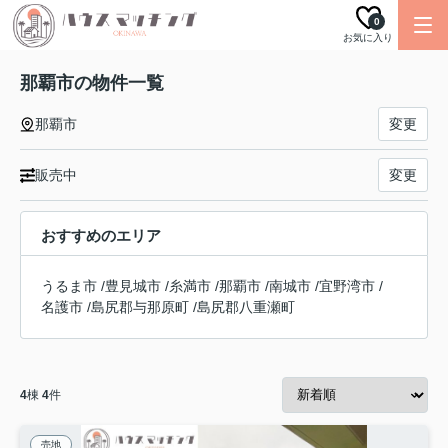
0
お気に入り
那覇市の物件一覧
那覇市
変更
販売中
変更
おすすめのエリア
うるま市
/
豊見城市
/
糸満市
/
那覇市
/
南城市
/
宜野湾市
/
名護市
/
島尻郡与那原町
/
島尻郡八重瀬町
4
棟
4
件
売地