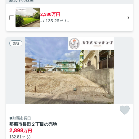
2,380万円
- / 135.26㎡ / -
売地
那覇市長田
那覇市長田２丁目の売地
2,898
万円
132.81㎡ (-)