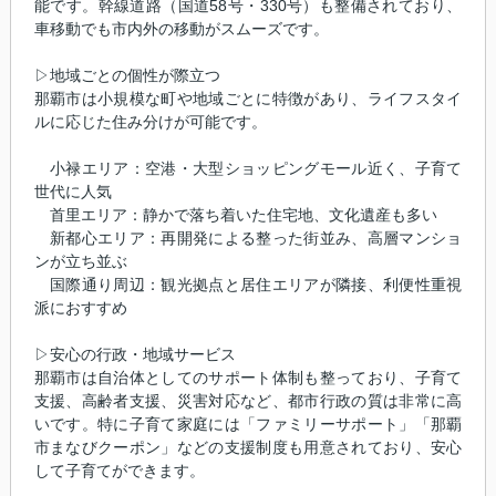
能です。幹線道路（国道58号・330号）も整備されており、
車移動でも市内外の移動がスムーズです。
▷地域ごとの個性が際立つ
那覇市は小規模な町や地域ごとに特徴があり、ライフスタイ
ルに応じた住み分けが可能です。
小禄エリア：空港・大型ショッピングモール近く、子育て
世代に人気
首里エリア：静かで落ち着いた住宅地、文化遺産も多い
新都心エリア：再開発による整った街並み、高層マンショ
ンが立ち並ぶ
国際通り周辺：観光拠点と居住エリアが隣接、利便性重視
派におすすめ
▷安心の行政・地域サービス
那覇市は自治体としてのサポート体制も整っており、子育て
支援、高齢者支援、災害対応など、都市行政の質は非常に高
いです。特に子育て家庭には「ファミリーサポート」「那覇
市まなびクーポン」などの支援制度も用意されており、安心
して子育てができます。