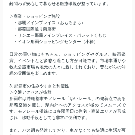
齢問わず安心して暮らせる医療環境が整っています。
▷商業・ショッピング施設
・那覇メインプレイス（おもろまち）
・那覇国際通り商店街
・サンエー那覇メインプレイス・パレットくもじ
・イオン那覇ショッピングセンター（小禄）
日常の買い物はもちろん、ショッピングやグルメ、映画鑑
賞、イベントなど多彩な過ごし方が可能です。市場本通りや
牧志公設市場も地元の人々に親しまれており、昔ながらの沖
縄の雰囲気を楽しめます。
3. 那覇市の住みやすさと利便性
▷交通アクセスが抜群
那覇市は沖縄都市モノレール「ゆいレール」の発着点である
那覇空港を擁し、県内外へのアクセスが極めてスムーズで
す。モノレール沿線には各駅周辺に住宅・商業エリアが形成
され、移動手段としても非常に便利です。
また、バス網も発達しており、車がなくても快適に生活が可