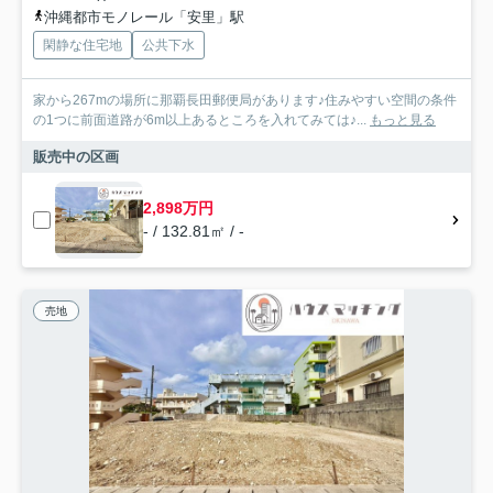
沖縄都市モノレール「安里」駅
閑静な住宅地
公共下水
家から267mの場所に那覇長田郵便局があります♪住みやすい空間の条件
の1つに前面道路が6m以上あるところを入れてみては♪...
もっと見る
販売中の区画
2,898万円
- / 132.81㎡ / -
売地