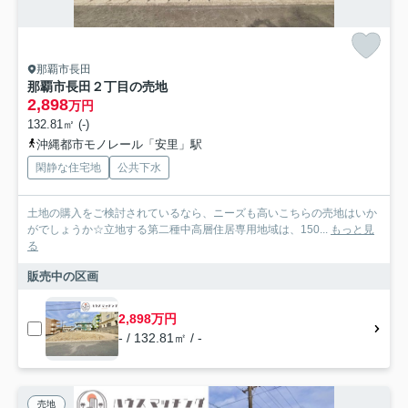
那覇市長田
那覇市長田２丁目の売地
2,898
万円
132.81㎡ (-)
沖縄都市モノレール「安里」駅
閑静な住宅地
公共下水
土地の購入をご検討されているなら、ニーズも高いこちらの売地はいか
がでしょうか☆立地する第二種中高層住居専用地域は、150...
もっと見
る
販売中の区画
2,898万円
- / 132.81㎡ / -
売地