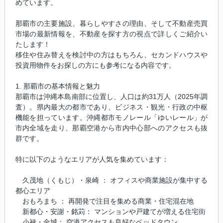
めています。
那覇市の主要施設、暮らしやすさの理由、そして不動産売買
市場の最新情報を、不動産を探す方の視点で詳しくご紹介い
たします！
移住や住み替えを検討中の方はもちろん、セカンドハウスや
投資用物件をお探しの方にも参考になる内容です。
1. 那覇市の基本情報と魅力
那覇市は沖縄本島南部に位置し、人口は約31万人（2025年調
査）。県内最大の都市であり、ビジネス・観光・行政の中枢
機能を担っています。沖縄都市モノレール「ゆいレール」が
市内全域を走り、那覇空港から市内中心部へのアクセスも抜
群です。
特に以下のようなエリアが人気を集めています：
久茂地（くもじ）・泉崎 ： オフィスや商業施設が集中する
都心エリア
おもろまち ： 再開発で注目を集める商業・住宅混在地
新都心・安謝・銘苅： マンションや戸建てが増える住宅街
小禄・金城： 空港アクセスも良好なベッドタウン