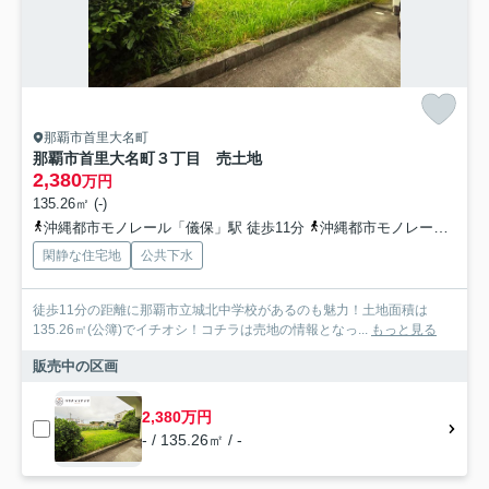
那覇市首里大名町
那覇市首里大名町３丁目 売土地
2,380
万円
135.26㎡ (-)
沖縄都市モノレール「儀保」駅 徒歩11分
沖縄都市モノレール「石嶺」駅 徒歩14分
閑静な住宅地
公共下水
徒歩11分の距離に那覇市立城北中学校があるのも魅力！土地面積は
135.26㎡(公簿)でイチオシ！コチラは売地の情報となっ...
もっと見る
販売中の区画
2,380万円
- / 135.26㎡ / -