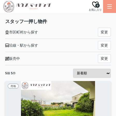
0
お気に入り
スタッフ一押し物件
市区町村から探す
変更
沿線・駅から探す
変更
販売中
変更
5
棟
5
件
売地