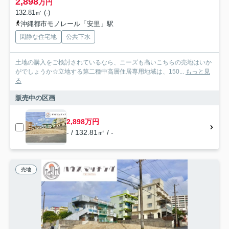
2,898
万円
132.81㎡ (-)
沖縄都市モノレール「安里」駅
閑静な住宅地
公共下水
土地の購入をご検討されているなら、ニーズも高いこちらの売地はいか
がでしょうか☆立地する第二種中高層住居専用地域は、150...
もっと見
る
販売中の区画
2,898万円
- / 132.81㎡ / -
売地