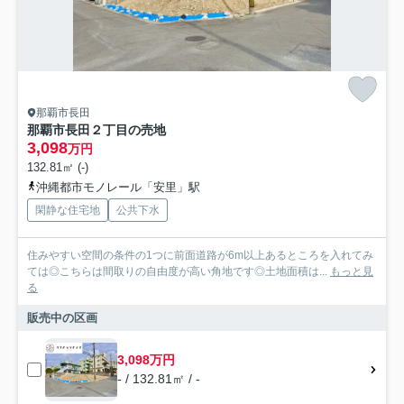
那覇市長田
那覇市長田２丁目の売地
3,098
万円
132.81㎡ (-)
沖縄都市モノレール「安里」駅
閑静な住宅地
公共下水
住みやすい空間の条件の1つに前面道路が6m以上あるところを入れてみ
ては◎こちらは間取りの自由度が高い角地です◎土地面積は...
もっと見
る
販売中の区画
3,098万円
- / 132.81㎡ / -