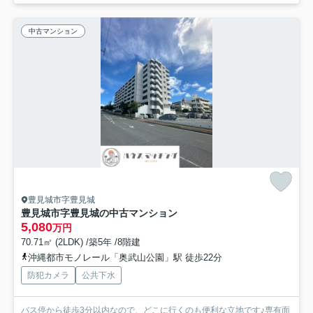
中古マンション
豊見城市字豊見城
豊見城市字豊見城の中古マンション
5,080
万円
70.71㎡ (2LDK) /築5年 /8階建
沖縄都市モノレール「奥武山公園」駅 徒歩22分
防犯カメラ
公共下水
バス停から徒歩3分以内なので、どこに行くのも便利な立地です♪専有面