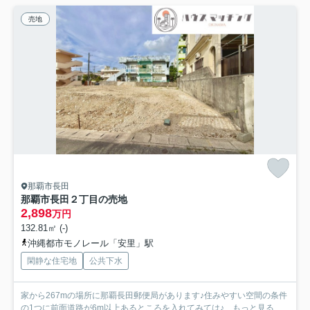
売地
那覇市長田
那覇市長田２丁目の売地
2,898
万円
132.81㎡ (-)
沖縄都市モノレール「安里」駅
閑静な住宅地
公共下水
家から267mの場所に那覇長田郵便局があります♪住みやすい空間の条件
の1つに前面道路が6m以上あるところを入れてみては♪...
もっと見る