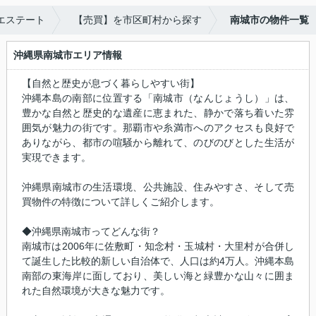
エステート
【売買】を市区町村から探す
南城市の物件一覧
沖縄県南城市エリア情報
【自然と歴史が息づく暮らしやすい街】
沖縄本島の南部に位置する「南城市（なんじょうし）」は、
豊かな自然と歴史的な遺産に恵まれた、静かで落ち着いた雰
囲気が魅力の街です。那覇市や糸満市へのアクセスも良好で
ありながら、都市の喧騒から離れて、のびのびとした生活が
実現できます。
沖縄県南城市の生活環境、公共施設、住みやすさ、そして売
買物件の特徴について詳しくご紹介します。
◆沖縄県南城市ってどんな街？
南城市は2006年に佐敷町・知念村・玉城村・大里村が合併し
て誕生した比較的新しい自治体で、人口は約4万人。沖縄本島
南部の東海岸に面しており、美しい海と緑豊かな山々に囲ま
れた自然環境が大きな魅力です。