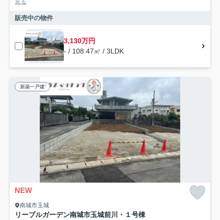
見る
販売中の物件
3,130万円
- / 108.47㎡ / 3LDK
新築一戸建
NEW
南城市玉城
リーブルガーデン南城市玉城前川・１号棟