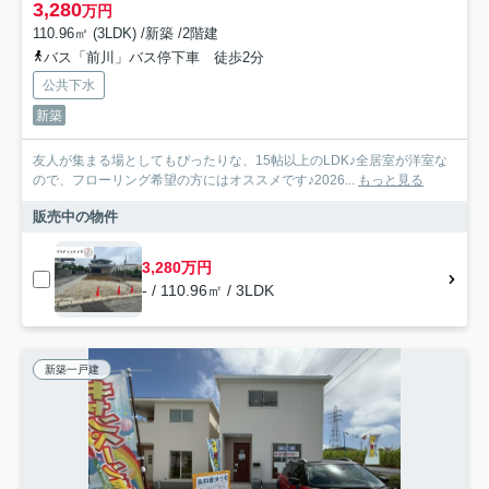
3,280
万円
110.96㎡ (3LDK) /新築 /2階建
バス「前川」バス停下車 徒歩2分
公共下水
新築
友人が集まる場としてもぴったりな、15帖以上のLDK♪全居室が洋室な
ので、フローリング希望の方にはオススメです♪2026...
もっと見る
販売中の物件
3,280万円
- / 110.96㎡ / 3LDK
新築一戸建