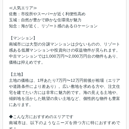
≪人気エリア≫
佐敷：市役所やスーパーが近く利便性高め
玉城：自然が豊かで静かな住環境が魅力
知念：海が近く、リゾート感のあるロケーション
【マンション】
南城市には大型の分譲マンションは少ないものの、リゾート
感ある低層マンションや投資向けの収益物件が見られます。
中古マンションでは1,000万円〜2,000万円台の物件もあり、
価格は抑えめです。
【土地】
土地の価格は、1坪あたり7万円〜12万円前後が相場（エリア
や道路条件により差あり）。広い敷地を求める方や、注文住
宅を建てたい方には非常に魅力的です。海の見える土地や、
傾斜地を活かした眺望の良い土地など、個性的な物件も豊富
にあります。
◆こんな方におすすめのエリアです
南城市は、以下のようなニーズを持つ方に特におすすめで
す！