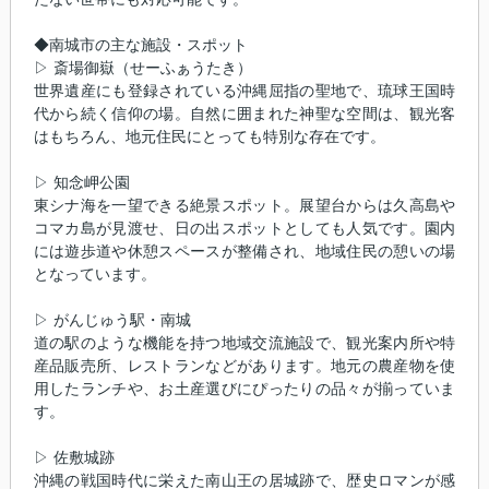
◆南城市の主な施設・スポット
▷ 斎場御嶽（せーふぁうたき）
世界遺産にも登録されている沖縄屈指の聖地で、琉球王国時
代から続く信仰の場。自然に囲まれた神聖な空間は、観光客
はもちろん、地元住民にとっても特別な存在です。
▷ 知念岬公園
東シナ海を一望できる絶景スポット。展望台からは久高島や
コマカ島が見渡せ、日の出スポットとしても人気です。園内
には遊歩道や休憩スペースが整備され、地域住民の憩いの場
となっています。
▷ がんじゅう駅・南城
道の駅のような機能を持つ地域交流施設で、観光案内所や特
産品販売所、レストランなどがあります。地元の農産物を使
用したランチや、お土産選びにぴったりの品々が揃っていま
す。
▷ 佐敷城跡
沖縄の戦国時代に栄えた南山王の居城跡で、歴史ロマンが感