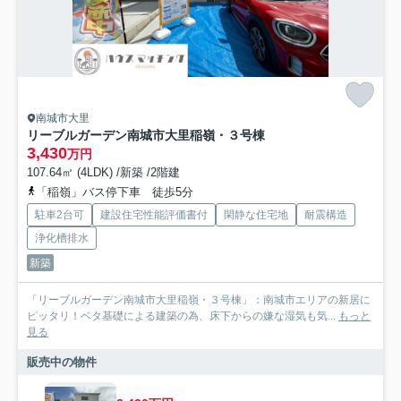
南城市大里
リーブルガーデン南城市大里稲嶺・３号棟
3,430
万円
107.64㎡ (4LDK) /新築 /2階建
「稲嶺」バス停下車 徒歩5分
駐車2台可
建設住宅性能評価書付
閑静な住宅地
耐震構造
浄化槽排水
新築
「リーブルガーデン南城市大里稲嶺・３号棟」：南城市エリアの新居に
ピッタリ！ベタ基礎による建築の為、床下からの嫌な湿気も気...
もっと
見る
販売中の物件