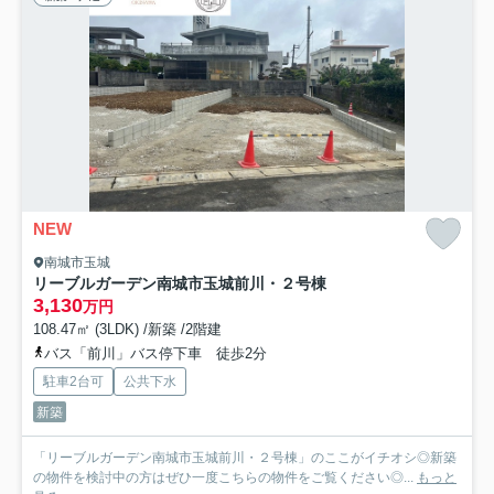
NEW
南城市玉城
リーブルガーデン南城市玉城前川・２号棟
3,130
万円
108.47㎡ (3LDK) /新築 /2階建
バス「前川」バス停下車 徒歩2分
駐車2台可
公共下水
新築
「リーブルガーデン南城市玉城前川・２号棟」のここがイチオシ◎新築
の物件を検討中の方はぜひ一度こちらの物件をご覧ください◎...
もっと