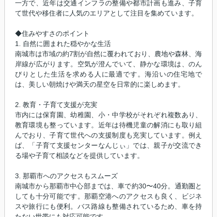
一方で、近年は交通インフラの整備や都市計画も進み、子育
て世代や移住者に人気のエリアとして注目を集めています。
◆住みやすさのポイント
1. 自然に囲まれた穏やかな生活
南城市は市域の約7割が自然に覆われており、農地や森林、海
岸線が広がります。空気が澄んでいて、静かな環境は、のん
びりとした生活を求める人に最適です。海沿いの住宅地で
は、美しい朝焼けや満天の星空を日常的に楽しめます。
2. 教育・子育て支援が充実
市内には保育園、幼稚園、小・中学校がそれぞれ複数あり、
教育環境も整っています。近年は待機児童の解消にも取り組
んでおり、子育て世代への支援制度も充実しています。例え
ば、「子育て支援センターなんじぃ」では、親子が交流でき
る場や子育て相談などを提供しています。
3. 那覇市へのアクセスもスムーズ
南城市から那覇市中心部までは、車で約30〜40分。通勤圏と
しても十分可能です。那覇空港へのアクセスも良く、ビジネ
スや旅行にも便利。バス路線も整備されているため、車を持
たない世帯にも対応可能です。