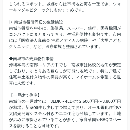
じられるスポット。城跡からは市街地と海を一望でき、ウォ
ーキングやピクニックにもおすすめです。
▷ 南城市役所周辺の生活施設
南城市役所を中心に、郵便局、スーパー、銀行、医療機関が
コンパクトにまとまっており、生活利便性も良好です。市内
には「医療法人真徳会 沖縄メディカル病院」や「大里こども
クリニック」など、医療環境も整備されています。
◆南城市の売買物件事情
沖縄本島の南部エリアの中でも、南城市は比較的地価が安定
しており、ゆとりある暮らしが可能な地域です。特に戸建て
住宅や土地付き物件の需要が高く、マイホームを希望する世
帯に人気です。
【一戸建て住宅】
南城市の一戸建ては、3LDK〜4LDKで2,500万円〜3,800万円
が相場。新築物件も少しずつ増えており、オール電化住宅や
太陽光発電システム付きのエコ住宅も登場しています。土地
が広めに確保されていることが多く、家庭菜園やBBQスペー
スを設けることも可能です。