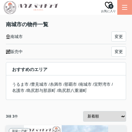
0
お気に入り
南城市の物件一覧
南城市
変更
販売中
変更
おすすめのエリア
うるま市
/
豊見城市
/
糸満市
/
那覇市
/
南城市
/
宜野湾市
/
名護市
/
島尻郡与那原町
/
島尻郡八重瀬町
3
棟
3
件
新築一戸建