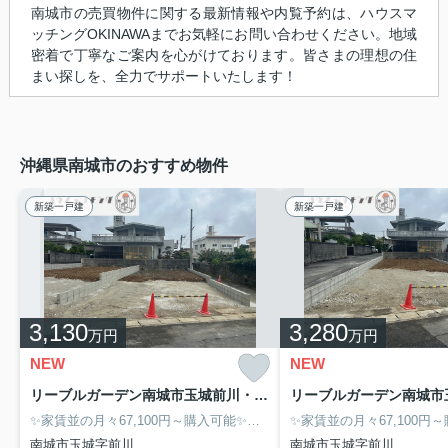
南城市の売買物件に関する最新情報や内覧予約は、ハウスマ
ッチングOKINAWAまでお気軽にお問い合わせください。地域
密着で丁寧なご案内を心がけております。皆さまの理想の住
まい探しを、全力でサポートいたします！
沖縄県南城市のおすすめ物件
新築一戸建
新築一戸建
3,130
3,280
万円
万円
NEW
NEW
リーブルガーデン南城市玉城前川・２号棟
✨家賃並の月々67,100円～購入可能✨毎月の家賃を資産に変えませんか❓
南城市玉城字前川
南城市玉城字前川