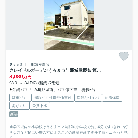
うるま市与那城屋慶名
クレイドルガーデンうるま市与那城屋慶名 第６・４号棟
3,080
万円
98.01㎡ (4LDK) /新築 /2階建
沖縄バス「JA与那城前」バス停下車 徒歩5分
駐車2台可
建設住宅性能評価書付
閑静な住宅地
耐震構造
海が近い
公共下水
新築
通学区域内の小学校はうるま市立与那城小学校で徒歩6分です♪きれい好
きな方など幅広い層の方にオススメの新築戸建て物件で清々...
もっと見
る