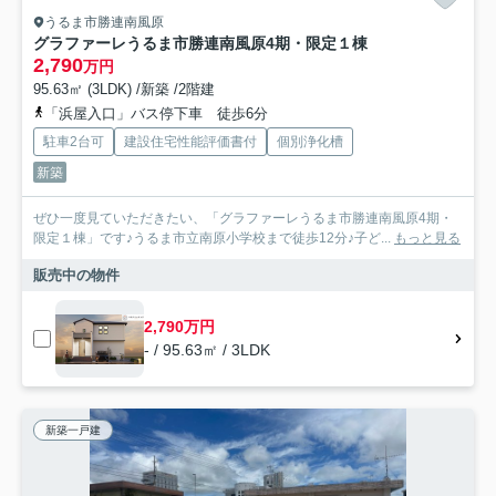
うるま市勝連南風原
グラファーレうるま市勝連南風原4期・限定１棟
2,790
万円
95.63㎡ (3LDK) /新築 /2階建
「浜屋入口」バス停下車 徒歩6分
駐車2台可
建設住宅性能評価書付
個別浄化槽
新築
ぜひ一度見ていただきたい、「グラファーレうるま市勝連南風原4期・
限定１棟」です♪うるま市立南原小学校まで徒歩12分♪子ど...
もっと見る
販売中の物件
2,790万円
- / 95.63㎡ / 3LDK
新築一戸建