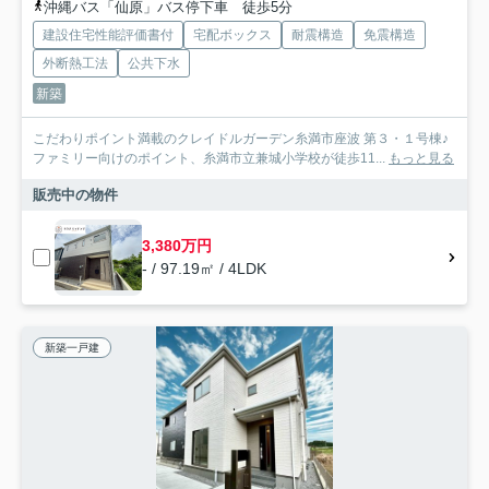
沖縄バス「仙原」バス停下車 徒歩5分
建設住宅性能評価書付
宅配ボックス
耐震構造
免震構造
外断熱工法
公共下水
新築
こだわりポイント満載のクレイドルガーデン糸満市座波 第３・１号棟♪
ファミリー向けのポイント、糸満市立兼城小学校が徒歩11...
もっと見る
販売中の物件
3,380万円
- / 97.19㎡ / 4LDK
新築一戸建