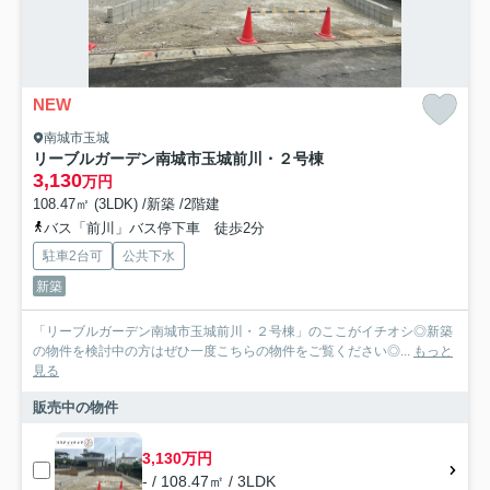
NEW
南城市玉城
リーブルガーデン南城市玉城前川・２号棟
3,130
万円
108.47㎡ (3LDK) /新築 /2階建
バス「前川」バス停下車 徒歩2分
駐車2台可
公共下水
新築
「リーブルガーデン南城市玉城前川・２号棟」のここがイチオシ◎新築
の物件を検討中の方はぜひ一度こちらの物件をご覧ください◎...
もっと
見る
販売中の物件
3,130万円
- / 108.47㎡ / 3LDK