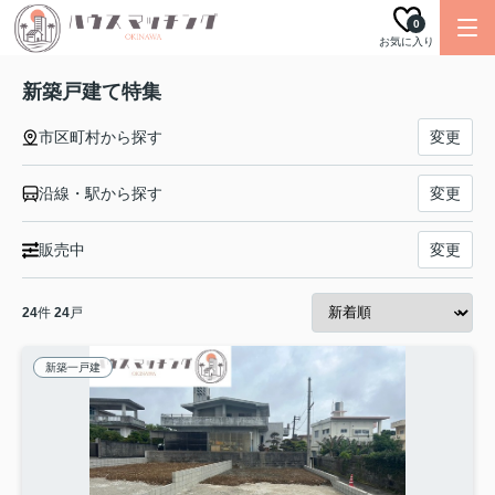
0
お気に入り
新築戸建て特集
市区町村から探す
変更
沿線・駅から探す
変更
販売中
変更
24
件
24
戸
新築一戸建