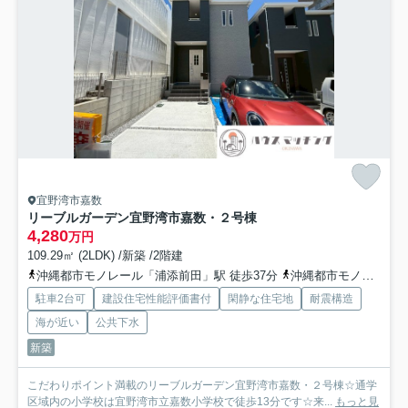
宜野湾市嘉数
リーブルガーデン宜野湾市嘉数・２号棟
4,280
万円
109.29㎡ (2LDK) /新築 /2階建
沖縄都市モノレール「浦添前田」駅 徒歩37分
沖縄都市モノレール「てだこ浦西」駅 徒歩29分
駐車2台可
建設住宅性能評価書付
閑静な住宅地
耐震構造
海が近い
公共下水
新築
こだわりポイント満載のリーブルガーデン宜野湾市嘉数・２号棟☆通学
区域内の小学校は宜野湾市立嘉数小学校で徒歩13分です☆来...
もっと見