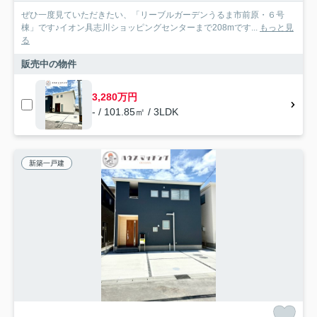
ぜひ一度見ていただきたい、「リーブルガーデンうるま市前原・６号
棟」です♪イオン具志川ショッピングセンターまで208mです...
もっと見
る
販売中の物件
3,280万円
- / 101.85㎡ / 3LDK
新築一戸建