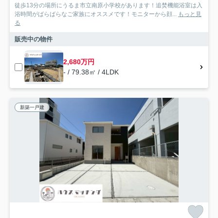
徒歩13分の場所にうるま市立南原小学校があります！追焚機能浴室は入
浴時間がばらばらなご家族にオススメです！モニターから顔...
もっと見
る
販売中の物件
2,680万円
- / 79.38㎡ / 4LDK
新築一戸建