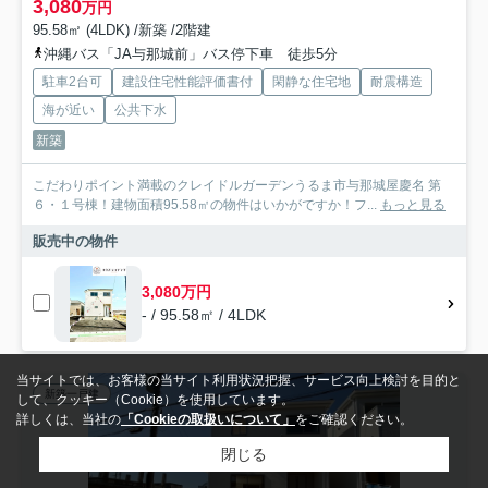
3,080
万円
95.58㎡ (4LDK) /新築 /2階建
沖縄バス「JA与那城前」バス停下車 徒歩5分
駐車2台可
建設住宅性能評価書付
閑静な住宅地
耐震構造
海が近い
公共下水
新築
こだわりポイント満載のクレイドルガーデンうるま市与那城屋慶名 第
６・１号棟！建物面積95.58㎡の物件はいかがですか！フ...
もっと見る
販売中の物件
3,080万円
- / 95.58㎡ / 4LDK
当サイトでは、お客様の当サイト利用状況把握、サービス向上検討を目的と
新築一戸建
して、クッキー（Cookie）を使用しています。
詳しくは、当社の
「Cookieの取扱いについて」
をご確認ください。
閉じる