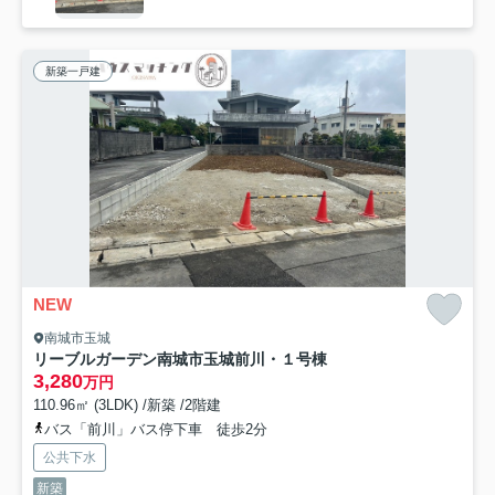
新築一戸建
NEW
南城市玉城
リーブルガーデン南城市玉城前川・１号棟
3,280
万円
110.96㎡ (3LDK) /新築 /2階建
バス「前川」バス停下車 徒歩2分
公共下水
新築