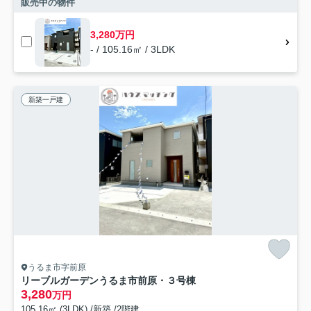
販売中の物件
3,280万円
- / 105.16㎡ / 3LDK
新築一戸建
うるま市字前原
リーブルガーデンうるま市前原・３号棟
3,280
万円
105.16㎡ (3LDK) /新築 /2階建