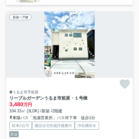
新築一戸建
うるま市字前原
リーブルガーデンうるま市前原・１号棟
3,480
万円
104.33㎡ (3LDK) /新築 /2階建
東陽バス「泡瀬営業所」バス停下車 徒歩1分
駐車2台可
建設住宅性能評価書付
浄化槽排水
新築