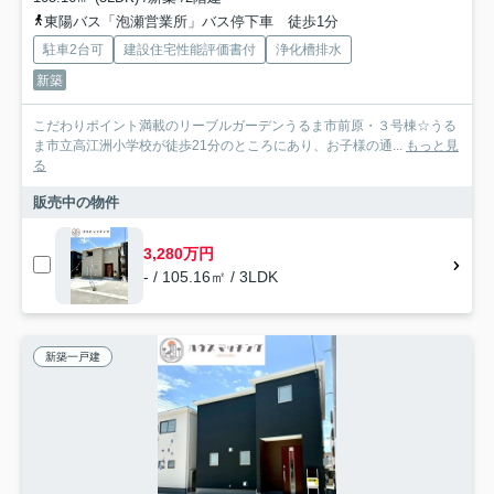
東陽バス「泡瀬営業所」バス停下車 徒歩1分
駐車2台可
建設住宅性能評価書付
浄化槽排水
新築
こだわりポイント満載のリーブルガーデンうるま市前原・３号棟☆うる
ま市立高江洲小学校が徒歩21分のところにあり、お子様の通...
もっと見
る
販売中の物件
3,280万円
- / 105.16㎡ / 3LDK
新築一戸建