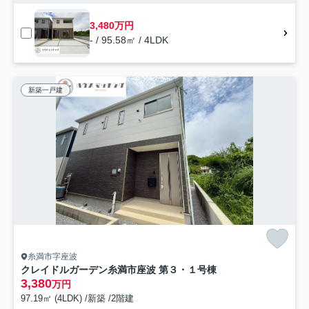
3,480万円
- / 95.58㎡ / 4LDK
新築一戸建
糸満市字座波
クレイドルガーデン糸満市座波 第３・１号棟
3,380
万円
97.19㎡ (4LDK) /新築 /2階建