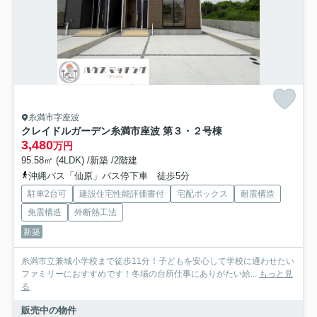
糸満市字座波
クレイドルガーデン糸満市座波 第３・２号棟
3,480
万円
95.58㎡ (4LDK) /新築 /2階建
沖縄バス「仙原」バス停下車 徒歩5分
駐車2台可
建設住宅性能評価書付
宅配ボックス
耐震構造
免震構造
外断熱工法
新築
糸満市立兼城小学校まで徒歩11分！子どもを安心して学校に通わせたい
ファミリーにおすすめです！冬場の台所仕事にありがたい給...
もっと見
る
販売中の物件