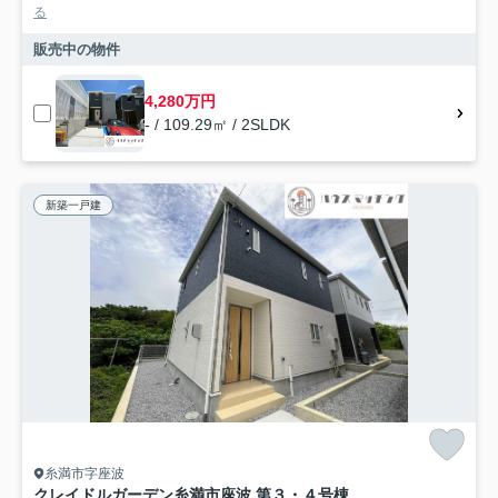
る
販売中の物件
4,280万円
- / 109.29㎡ / 2SLDK
新築一戸建
糸満市字座波
クレイドルガーデン糸満市座波 第３・４号棟