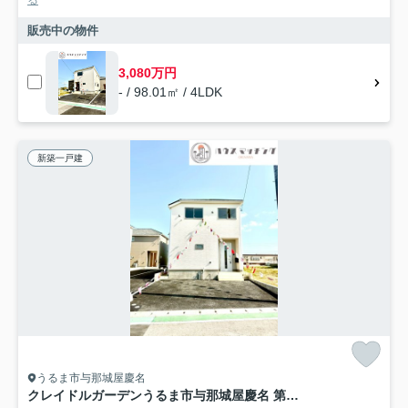
販売中の物件
3,080万円
- / 98.01㎡ / 4LDK
新築一戸建
うるま市与那城屋慶名
クレイドルガーデンうるま市与那城屋慶名 第６・１号棟