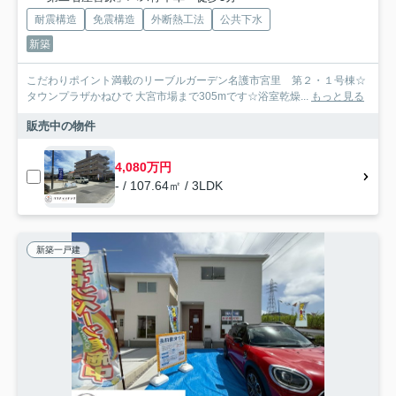
耐震構造
免震構造
外断熱工法
公共下水
新築
こだわりポイント満載のリーブルガーデン名護市宮里 第２・１号棟☆
タウンプラザかねひで 大宮市場まで305mです☆浴室乾燥...
もっと見る
販売中の物件
4,080万円
- / 107.64㎡ / 3LDK
新築一戸建