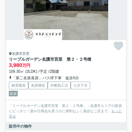
名護市宮里
リーブルガーデン名護市宮里 第２・２号棟
3,980
万円
109.30㎡ (3LDK) /予定 /2階建
「第二名座喜原」バス停下車 徒歩5分
耐震構造
免震構造
外断熱工法
公共下水
新築
「リーブルガーデン名護市宮里 第２・２号棟」：名護市エリアの新居
にピッタリ！薬や日用品を買うのに便利なふく薬品なご店まで...
もっと
見る
販売中の物件