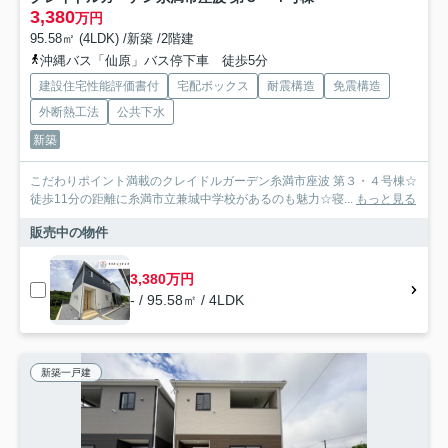
3,380
万円
95.58㎡ (4LDK) /新築 /2階建
沖縄バス「仙原」バス停下車 徒歩5分
建設住宅性能評価書付
宅配ボックス
耐震構造
免震構造
外断熱工法
公共下水
新築
こだわりポイント満載のクレイドルガーデン糸満市座波 第３・４号棟☆
徒歩11分の距離に糸満市立兼城中学校があるのも魅力☆寝...
もっと見る
販売中の物件
3,380万円
- / 95.58㎡ / 4LDK
新築一戸建