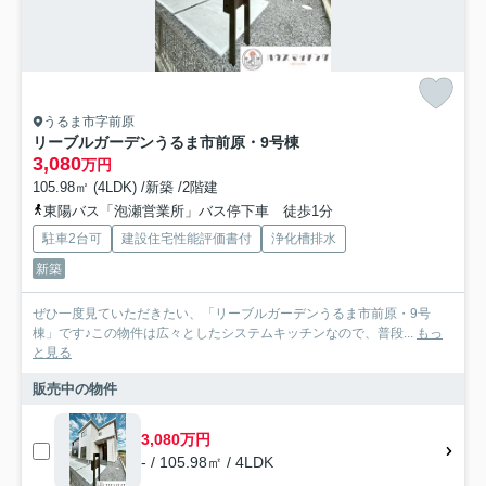
うるま市字前原
リーブルガーデンうるま市前原・9号棟
3,080
万円
105.98㎡ (4LDK) /新築 /2階建
東陽バス「泡瀬営業所」バス停下車 徒歩1分
駐車2台可
建設住宅性能評価書付
浄化槽排水
新築
ぜひ一度見ていただきたい、「リーブルガーデンうるま市前原・9号
棟」です♪この物件は広々としたシステムキッチンなので、普段...
もっ
と見る
販売中の物件
3,080万円
- / 105.98㎡ / 4LDK