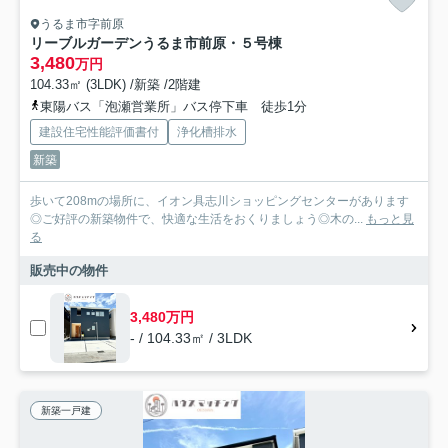
うるま市字前原
リーブルガーデンうるま市前原・５号棟
3,480
万円
104.33㎡ (3LDK) /新築 /2階建
東陽バス「泡瀬営業所」バス停下車 徒歩1分
建設住宅性能評価書付
浄化槽排水
新築
歩いて208mの場所に、イオン具志川ショッピングセンターがあります
◎ご好評の新築物件で、快適な生活をおくりましょう◎木の...
もっと見
る
販売中の物件
3,480万円
- / 104.33㎡ / 3LDK
新築一戸建