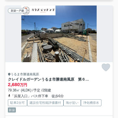
新築一戸建
うるま市勝連南風原
クレイドルガーデンうるま市勝連南風原 第６・２号棟
2,680
万円
79.38㎡ (4LDK) /予定 /2階建
「浜屋入口」バス停下車 徒歩6分
駐車2台可
建設住宅性能評価書付
海が近い
浄化槽排水
新築