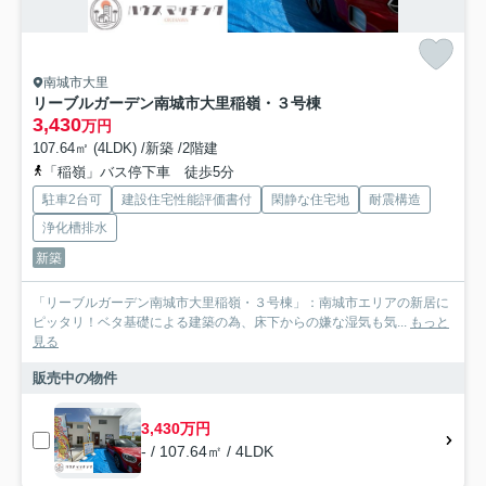
南城市大里
リーブルガーデン南城市大里稲嶺・３号棟
3,430
万円
107.64㎡ (4LDK) /新築 /2階建
「稲嶺」バス停下車 徒歩5分
駐車2台可
建設住宅性能評価書付
閑静な住宅地
耐震構造
浄化槽排水
新築
「リーブルガーデン南城市大里稲嶺・３号棟」：南城市エリアの新居に
ピッタリ！ベタ基礎による建築の為、床下からの嫌な湿気も気...
もっと
見る
販売中の物件
3,430万円
- / 107.64㎡ / 4LDK