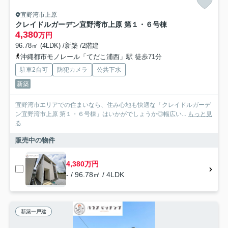
宜野湾市上原
クレイドルガーデン宜野湾市上原 第１・６号棟
4,380
万円
96.78㎡ (4LDK) /新築 /2階建
沖縄都市モノレール「てだこ浦西」駅 徒歩71分
駐車2台可
防犯カメラ
公共下水
新築
宜野湾市エリアでの住まいなら、住み心地も快適な「クレイドルガーデ
ン宜野湾市上原 第１・６号棟」はいかがでしょうか◎幅広い...
もっと見
る
販売中の物件
4,380万円
- / 96.78㎡ / 4LDK
新築一戸建