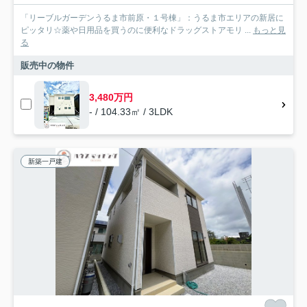
「リーブルガーデンうるま市前原・１号棟」：うるま市エリアの新居に
ピッタリ☆薬や日用品を買うのに便利なドラッグストアモリ ...
もっと見
る
販売中の物件
3,480万円
- / 104.33㎡ / 3LDK
新築一戸建