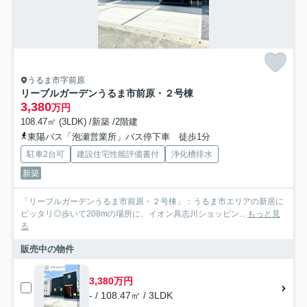
うるま市字前原
リーブルガーデンうるま市前原・２号棟
3,380
万円
108.47㎡ (3LDK) /新築 /2階建
東陽バス「泡瀬営業所」バス停下車 徒歩1分
駐車2台可
建設住宅性能評価書付
浄化槽排水
新築
「リーブルガーデンうるま市前原・２号棟」：うるま市エリアの新居に
ピッタリ◎歩いて208mの場所に、イオン具志川ショッピン...
もっと見
る
販売中の物件
3,380万円
- / 108.47㎡ / 3LDK