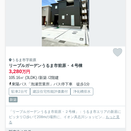
うるま市字前原
リーブルガーデンうるま市前原・４号棟
3,280
万円
105.16㎡ (3LDK) /新築 /2階建
東陽バス「泡瀬営業所」バス停下車 徒歩1分
駐車2台可
建設住宅性能評価書付
浄化槽排水
新築
「リーブルガーデンうるま市前原・２号棟」：うるま市エリアの新居に
ピッタリ◎歩いて208mの場所に、イオン具志川ショッピン...
もっと見
る