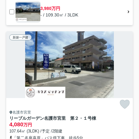
3,980万円
- / 109.30㎡ / 3LDK
新築一戸建
名護市宮里
リーブルガーデン名護市宮里 第２・１号棟
4,080
万円
107.64㎡ (3LDK) /予定 /2階建
「第二名座喜原」バス停下車 徒歩5分