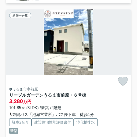
新築一戸建
うるま市字前原
リーブルガーデンうるま市前原・６号棟
3,280
万円
101.85㎡ (3LDK) /新築 /2階建
東陽バス「泡瀬営業所」バス停下車 徒歩1分
駐車2台可
建設住宅性能評価書付
浄化槽排水
新築