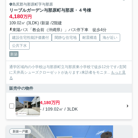
島尻郡与那原町字与那原
リーブルガーデン与那原町与那原・４号棟
4,180
万円
109.02㎡ (3LDK) /新築 /2階建
東陽バス「教会前（沖縄県）」バス停下車 徒歩4分
建設住宅性能評価書付
閑静な住宅地
耐震構造
海が近い
公共下水
新築
通学区域内の小学校は与那原町立与那原東小学校で徒歩12分です♪玄関
に天井高シューズクローゼットがあります♪来訪者をモニタ...
もっと見
る
販売中の物件
4,180万円
- / 109.02㎡ / 3LDK
新築一戸建