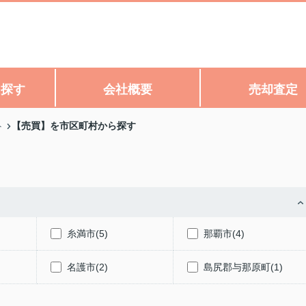
ら探す
会社概要
売却査定
【売買】を市区町村から探す
ト
糸満市(5)
那覇市(4)
名護市(2)
島尻郡与那原町(1)