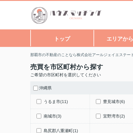
トップ
エリアか
那覇市の不動産のことなら株式会社アールジェイエステー
売買を市区町村から探す
ご希望の市区町村を選択してください
沖縄県
うるま市(11)
豊見城市(6)
南城市(3)
宜野湾市(2)
島尻郡八重瀬町(1)