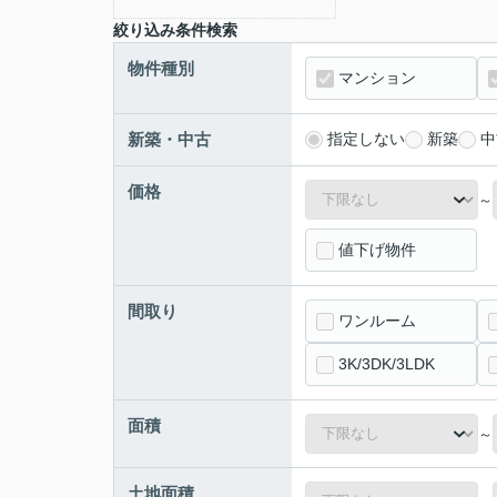
絞り込み条件検索
物件種別
マンション
新築・中古
指定しない
新築
中
価格
～
値下げ物件
間取り
ワンルーム
3K/3DK/3LDK
面積
～
土地面積