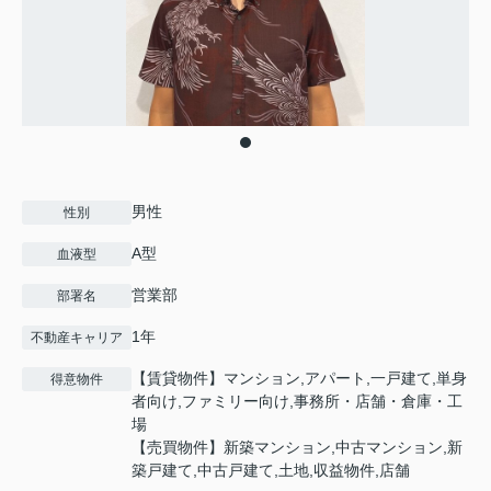
男性
性別
A型
血液型
営業部
部署名
1年
不動産キャリア
【賃貸物件】マンション,アパート,一戸建て,単身
得意物件
者向け,ファミリー向け,事務所・店舗・倉庫・工
場
【売買物件】新築マンション,中古マンション,新
築戸建て,中古戸建て,土地,収益物件,店舗