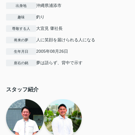
沖縄県浦添市
出身地
釣り
趣味
大宜見 肇社長
尊敬する人
人に笑顔を届けられる人になる
将来の夢
2005年08月26日
生年月日
夢は語らず、背中で示す
座右の銘
スタッフ紹介