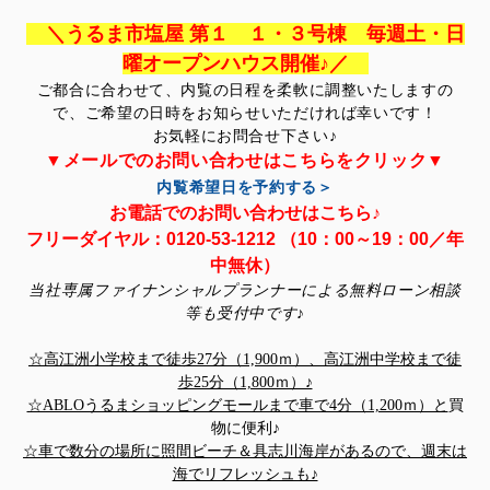
＼うるま市塩屋 第１ １・３号棟 毎週土・日
曜オープンハウス開催♪／
ご都合に合わせて、内覧の日程を柔軟に調整いたしますの
で、ご希望の日時をお知らせいただければ幸いです！
お気軽にお問合せ下さい♪
▼メールでのお問い合わせはこちらをクリック▼
内覧希望日を予約する＞
お電話でのお問い合わせはこちら♪
フリーダイヤル：0120-53-1212 （10：00～19：00／年
中無休）
当社専属ファイナンシャルプランナーによる無料ローン相談
等も受付中です♪
☆高江洲小学校まで徒歩27分（1,900ｍ）、高江洲中学校まで徒
歩25分（1,800ｍ）♪
☆ABLOうるまショッピングモールまで車で4分（1,200ｍ）と
買
物に便利♪
☆車で数分の場所に照間ビーチ＆具志川海岸があるので、週末は
海でリフレッシュも♪