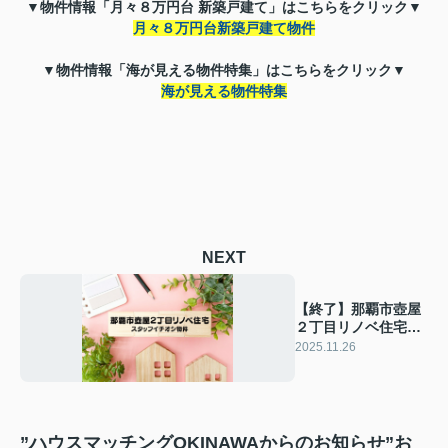
▼物件情報「月々８万円台 新築戸建て」はこちら
をクリック▼
月々８万円台新築戸建て物件
▼物件情報「海が見える物件特集」はこちら
をクリック▼
海が見える物件特集
NEXT
【終了】那覇市壺屋
２丁目リノベ住宅の
ご案内！
2025.11.26
”ハウスマッチングOKINAWAからのお知らせ”お