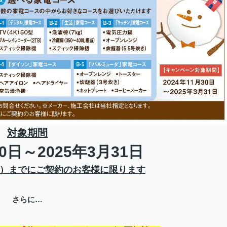
対象期間
0
日～
2025
年
3
月
31
日
）までにご契約のお客様に限ります
さらに…