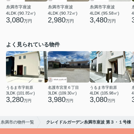
糸満市字座波
糸満市字座波
糸満市字座波
4LDK (90.72㎡)
4LDK (90.72㎡)
4LDK (95.58㎡)
4
3,080
2,980
3,480
万円
万円
万円
よく見られている物件
うるま市字前原
名護市宮里６丁目
うるま市字前原
3LDK (101.85㎡)
3LDK (109.30㎡)
4LDK (105.98㎡)
4
3,280
3,980
3,080
万円
万円
万円
糸満市の物件一覧
クレイドルガーデン糸満市座波 第３・１号棟