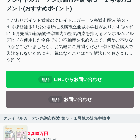
クレイドルガーデン糸満市座波 第３・１号棟のコ
メント(おすすめポイント)
こだわりポイント満載のクレイドルガーデン糸満市座波 第３・
１号棟◎徒歩11分の場所に糸満市立兼城小学校があります◎令和
8年5月完成の新築物件◎室内の空気汚染を抑えるノンホルムアル
デヒドを使用した物件です◎不動産を求める上で、何かご不明な
点などございましたら、お気軽にご質問ください◎不動産購入で
失敗をしないためにも、気になることは全て解決しておきましょ
う(^_^)
LINEからお問い合わせ
無料
お問い合わせ
無料
クレイドルガーデン糸満市座波 第３・１号棟の販売中物件
3,380万円
29.39坪(97.19㎡)