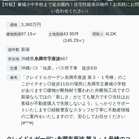
【外観】兼城小中学校まで徒歩圏内！住宅性能表示物件！お気軽にお問
い合わせください♪
3,380万円
価格
97.19㎡
43.95坪
4LDK
建物面積
土地面積
間取り
(145.29㎡)
新築
築年数
沖縄県
糸満市
字座波
667
所在地
沖縄バス「仙原」バス停下車 徒歩5分
交通
「クレイドルガーデン糸満市座波 第３・１号棟」のこ
備考
こがイチオシ◎徒歩11分の場所に糸満市立兼城小学校
があります◎建物が断熱材で覆われた外断熱工法です◎
新築ならではの「新しさ」がとても魅力です◎当社はお
客様が不動産購入で失敗しないよう、しっかりとサポー
トいたします◎経験豊富なスタッフが丁寧に不動産情報
のご案内をいたしますので、安心してお任せください
(#^^#)