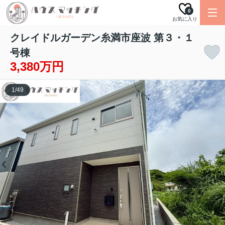
0
お気に入り
クレイドルガーデン糸満市座波 第３・１
号棟
3,380万円
1
/
49