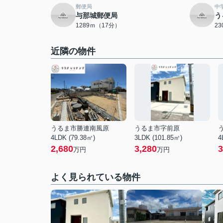
郵便局
中
与那城郵便局
う
1289ｍ（17分）
2
近隣の物件
うるま市勝連南風原
うるま市字前原
4LDK (79.38㎡)
3LDK (101.85㎡)
4
2,680
3,280
3
万円
万円
よく見られている物件