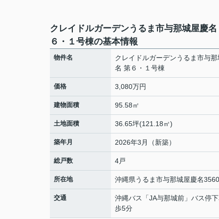
クレイドルガーデンうるま市与那城屋慶名
６・１号棟の基本情報
物件名
クレイドルガーデンうるま市与那
名 第６・１号棟
価格
3,080万円
建物面積
95.58㎡
土地面積
36.65坪(121.18㎡)
築年月
2026年3月（新築）
総戸数
4戸
所在地
沖縄県
うるま市
与那城屋慶名
3560
交通
沖縄バス「JA与那城前」バス停
歩5分