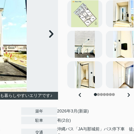
も暮らしやすいエリアです♪
2026年3月(新築)
築年
有(2台)
駐車
沖縄バス「JA与那城前」バス停下車 徒
3
交通