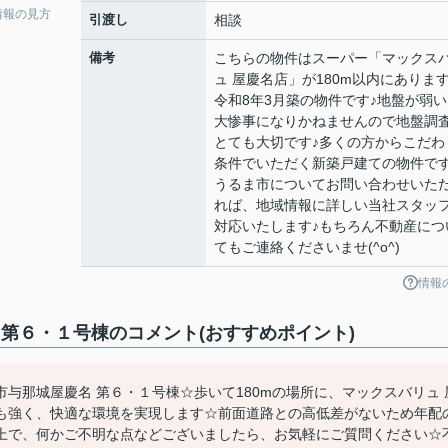
情報の見方
引渡し
相談
備考
こちらの物件はスーパー「マックス
ュ 屋慶名店」が180m以内にあります
令和8年3月築の物件です♪地盤が弱い
大惨事になりかねませんので地盤調
とても大切です♪多くの方からこだわ
条件でいただく新築戸建ての物件です
うるま市についてお問い合わせいた
れば、地域情報に詳しい当社スタッ
対応いたします♪もちろん不動産につ
てもご連絡くださいませ(^o^)
情報
第６・１号棟のコメント(おすすめポイント)
与那城屋慶名 第６・１号棟☆歩いて180mの場所に、マックスバリュ 
も強く、快適な環境を実現します☆前面道路との高低差がないため年配
上で、何かご不明な点などございましたら、お気軽にご質問ください☆