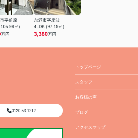
市字前原
糸満市字座波
(105.98㎡)
4LDK (97.19㎡)
0
3,380
万円
万円
トップページ
スタッフ
お客様の声
0120-53-1212
ブログ
アクセスマップ