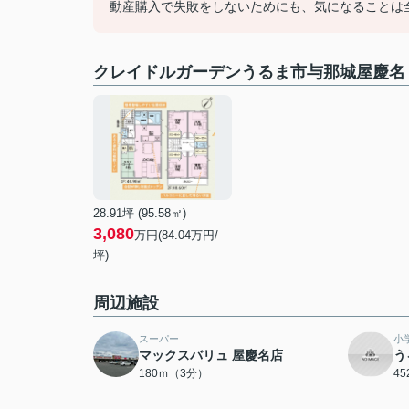
動産購入で失敗をしないためにも、気になることは全て
クレイドルガーデンうるま市与那城屋慶名
28.91坪 (95.58㎡)
3,080
万円(84.04万円/
坪)
周辺施設
スーパー
小
マックスバリュ 屋慶名店
う
180ｍ（3分）
4