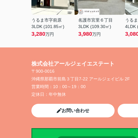
うるま市字前原
名護市宮里６丁目
うるま
3LDK (101.85㎡)
3LDK (109.30㎡)
4LDK 
3,280
3,980
3,08
万円
万円
株式会社アールジェイエステート
〒900-0016
沖縄県那覇市前島３丁目7-22 アールジェイビル 2F
営業時間：
10：00～19：00
定休日：
年中無休
お問い合わせ