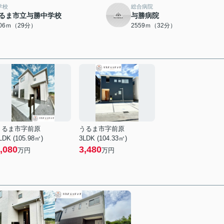
学校
総合病院
るま市立与勝中学校
与勝病院
306ｍ（29分）
2559ｍ（32分）
うるま市字前原
うるま市字前原
LDK (105.98㎡)
3LDK (104.33㎡)
,080
3,480
万円
万円