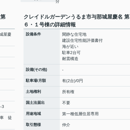
分
 第
クレイドルガーデンうるま市与那城屋慶名 第
６・１号棟の詳細情報
城屋慶
設備条件
閑静な住宅地
建設住宅性能評価書付
海が近い
駐車2台可
耐震構造
設備(その他)
-
駐車場/月額
有(2台)/0円
土地権利
所有権
国土法届出
不要
-3
用途地域
第一種低層住居専用
下車 徒
取引態様
仲介