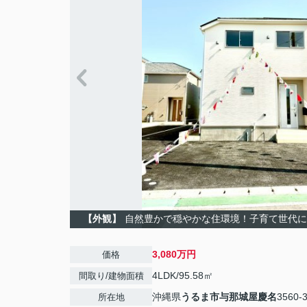
【外観】
自然豊かで穏やかな住環境！子育て世代に
3,080万円
価格
4LDK/95.58㎡
間取り/建物面積
沖縄県
うるま市
与那城屋慶名
3560-
所在地