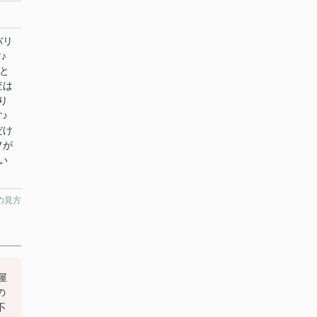
バリ
♪
と
査は
り
♪
だけ
フが
い
の見方
屋
の
不