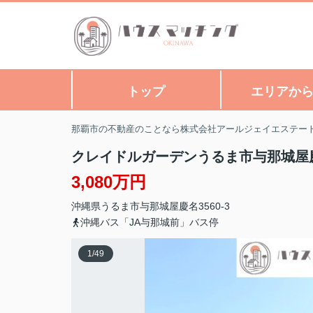
トップ
エリアか
那覇市の不動産のことなら株式会社アールジェイエステー
クレイドルガーデンうるま市与那城屋
3,080万円
沖縄県
うるま市
与那城屋慶名
3560-3
沖縄バス「JA与那城前」バス停
1
/
49