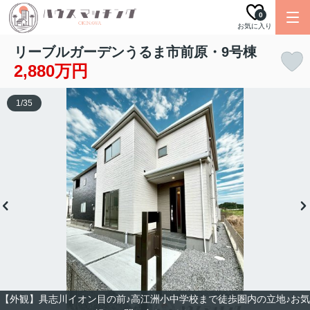
0
お気に入り
リーブルガーデンうるま市前原・9号棟
2,880万円
1
/
35
【外観】具志川イオン目の前♪高江洲小中学校まで徒歩圏内の立地♪お気