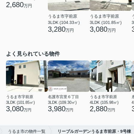
2,680
万円
うるま市字前原
うるま市字前原
3LDK (104.33㎡)
3LDK (101.85㎡)
3
3,280
3,080
万円
万円
よく見られている物件
うるま市字前原
名護市宮里６丁目
うるま市字前原
3LDK (101.85㎡)
3LDK (109.30㎡)
4LDK (105.98㎡)
4
3,080
3,980
2,880
万円
万円
万円
うるま市の物件一覧
リーブルガーデンうるま市前原・9号棟