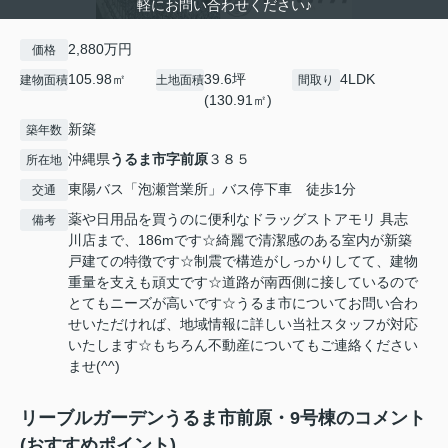
軽にお問い合わせください♪
2,880万円
価格
105.98㎡
39.6坪
4LDK
建物面積
土地面積
間取り
(130.91㎡)
新築
築年数
沖縄県
うるま市
字前原
３８５
所在地
東陽バス「泡瀬営業所」バス停下車 徒歩1分
交通
薬や日用品を買うのに便利なドラッグストアモリ 具志
備考
川店まで、186mです☆綺麗で清潔感のある室内が新築
戸建ての特徴です☆制震で構造がしっかりしてて、建物
重量を支えも頑丈です☆道路が南西側に接しているので
とてもニーズが高いです☆うるま市についてお問い合わ
せいただければ、地域情報に詳しい当社スタッフが対応
いたします☆もちろん不動産についてもご連絡ください
ませ(^^)
リーブルガーデンうるま市前原・9号棟のコメント
(おすすめポイント)