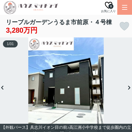
0
お気に入り
リーブルガーデンうるま市前原・４号棟
3,280万円
1
/
31
【外観パース】具志川イオン目の前♪高江洲小中学校まで徒歩圏内の立