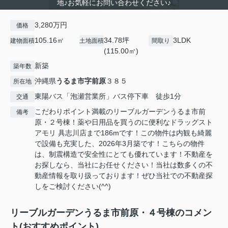
地♪お気軽にお問い合わせください♪
3,280万円
価格
105.16㎡
34.78坪
3LDK
建物面積
土地面積
間取り
(115.00㎡)
新築
築年数
沖縄県
うるま市
字前原
３８５
所在地
東陽バス「泡瀬営業所」バス停下車 徒歩1分
交通
こだわりポイント満載のリーブルガーデンうるま市前
備考
原・２号棟！薬や日用品を買うのに便利なドラッグスト
アモリ 具志川店まで186mです！この物件は内観も綺麗
で設備も充実した、2026年3月築です！こちらの物件
は、制震構造で安全性にとても優れています！不動産を
お探しなら、当社にお任せください！当社は数多くの不
動産情報を取り扱っております！ぜひ当社での不動産探
しをご検討ください(^^)
リーブルガーデンうるま市前原・４号棟のコメン
ト(おすすめポイント)