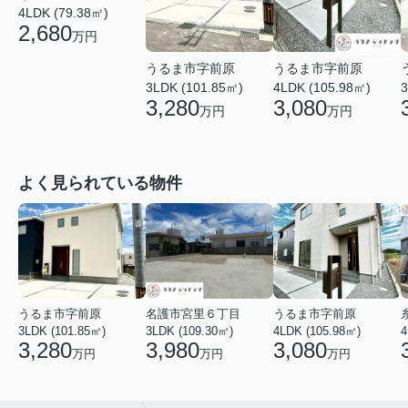
4LDK (79.38㎡)
2,680
万円
うるま市字前原
うるま市字前原
3LDK (101.85㎡)
4LDK (105.98㎡)
3
3,280
3,080
万円
万円
よく見られている物件
うるま市字前原
名護市宮里６丁目
うるま市字前原
3LDK (101.85㎡)
3LDK (109.30㎡)
4LDK (105.98㎡)
4
3,280
3,980
3,080
万円
万円
万円