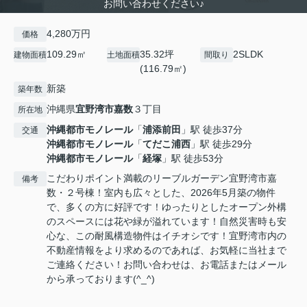
お問い合わせください♪
4,280万円
価格
109.29㎡
35.32坪
2SLDK
建物面積
土地面積
間取り
(116.79㎡)
新築
築年数
沖縄県
宜野湾市
嘉数
３丁目
所在地
沖縄都市モノレール
「
浦添前田
」駅 徒歩37分
交通
沖縄都市モノレール
「
てだこ浦西
」駅 徒歩29分
沖縄都市モノレール
「
経塚
」駅 徒歩53分
こだわりポイント満載のリーブルガーデン宜野湾市嘉
備考
数・２号棟！室内も広々とした、2026年5月築の物件
で、多くの方に好評です！ゆったりとしたオープン外構
のスペースには花や緑が溢れています！自然災害時も安
心な、この耐風構造物件はイチオシです！宜野湾市内の
不動産情報をより求めるのであれば、お気軽に当社まで
ご連絡ください！お問い合わせは、お電話またはメール
から承っております(^_^)