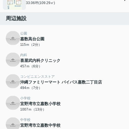
33.06坪(109.29㎡)
周辺施設
公園
嘉数高台公園
115ｍ（2分）
内科
喜屋武内科クリニック
457ｍ（6分）
コンビニエンスストア
沖縄ファミリーマート バイパス嘉数二丁目店
494ｍ（7分）
小学校
宜野湾市立嘉数小学校
1007ｍ（13分）
中学校
宜野湾市立嘉数中学校