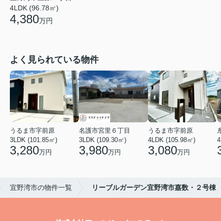
4LDK (96.78㎡)
4,380
万円
よく見られている物件
うるま市字前原
名護市宮里６丁目
うるま市字前原
3LDK (101.85㎡)
3LDK (109.30㎡)
4LDK (105.98㎡)
4
3,280
3,980
3,080
万円
万円
万円
宜野湾市の物件一覧
リーブルガーデン宜野湾市嘉数・２号棟