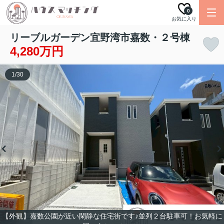
0
お気に入り
リーブルガーデン宜野湾市嘉数・２号棟
4,280万円
1
/
30
【外観】嘉数公園が近い閑静な住宅街です♪並列２台駐車可！お気軽に